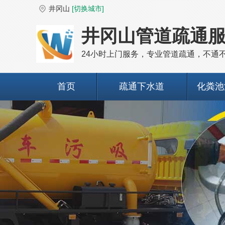
井冈山
[切换城市]
井冈山管道疏通
24小时上门服务，专业管道疏通，不通
首页
疏通下水道
化粪池