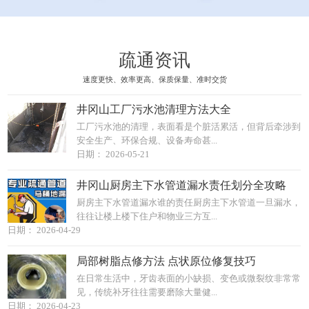
疏通资讯
速度更快、效率更高、保质保量、准时交货
井冈山工厂污水池清理方法大全
工厂污水池的清理，表面看是个脏活累活，但背后牵涉到
安全生产、环保合规、设备寿命甚...
日期： 2026-05-21
井冈山厨房主下水管道漏水责任划分全攻略
厨房主下水管道漏水谁的责任厨房主下水管道一旦漏水，
往往让楼上楼下住户和物业三方互...
日期： 2026-04-29
局部树脂点修方法 点状原位修复技巧
在日常生活中，牙齿表面的小缺损、变色或微裂纹非常常
见，传统补牙往往需要磨除大量健...
日期： 2026-04-23