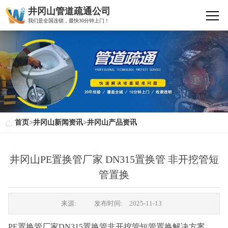
井冈山管道疏通公司
我们是全国连锁，最快30分钟上门！
首页
>
井冈山新闻资讯
>
井冈山产品资讯
井冈山PE置换管厂家 DN315置换管 非开挖管短
管置换
来源:
发布时间:
2025-11-13
PE置换管厂家DN315置换管非开挖管短管置换解决方案