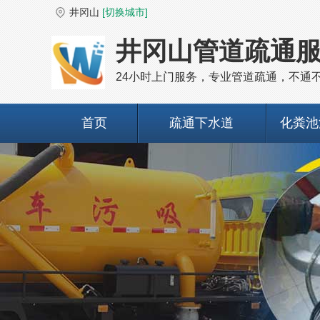
井冈山
[切换城市]
井冈山管道疏通
24小时上门服务，专业管道疏通，不通
首页
疏通下水道
化粪池