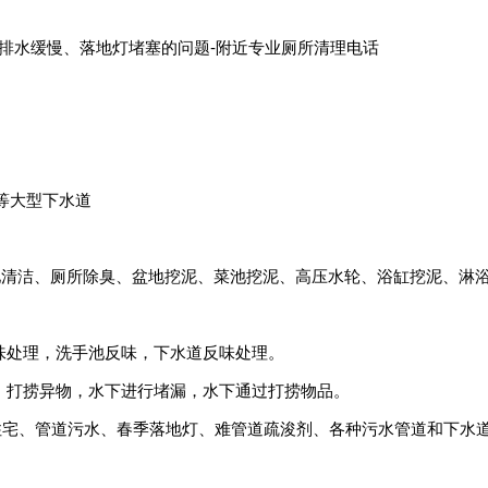
灯排水缓慢、落地灯堵塞的问题-附近专业厕所清理电话
等大型下水道
池清洁、厕所除臭、盆地挖泥、菜池挖泥、高压水轮、浴缸挖泥、淋
反味处理，洗手池反味，下水道反味处理。
指，打捞异物，水下进行堵漏，水下通过打捞物品。
住宅、管道污水、春季落地灯、难管道疏浚剂、各种污水管道和下水