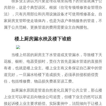
很多业主误以为只要是埋在墙里或地下的管道就属于公
共部分，这是个典型误区。根据《住宅专项维修资金管理办
法》，只有共用部位和共用设施设备才可使用维修基金。自
家厨房支管即使走墙体内，也是为该户单独服务的管道，不
属于公共范畴。更换管道的费用需要业主自掏腰包。
楼上厨房漏水殃及楼下谁赔
当楼上邻居的厨房主下水管道或支管漏水，导致楼下天
花板、橱柜、电器受损时，责任方首先是漏水管道的直接所
有者，也就是楼上业主。楼上业主有义务保证自己家中的管
道完好，一旦漏水给楼下造成损失，必须承担侵权赔偿责
任，包括维修费、物品损失费甚至误工费。
如果漏水原因是管道自然老化且属于公共立管，那么楼
上业主可以举证后向物业公司追责，但楼下业主仍然可以直
接起诉楼上业主要求赔偿。实际案例中，法院倾向于让楼上